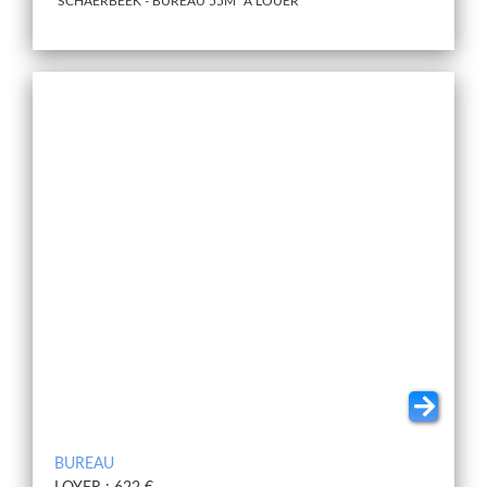
SCHAERBEEK - BUREAU 55M² A LOUER
BUREAU